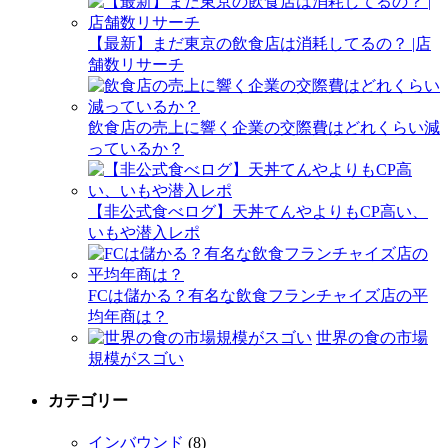
【最新】まだ東京の飲食店は消耗してるの？ |店
舗数リサーチ
飲食店の売上に響く企業の交際費はどれくらい減
っているか？
【非公式食べログ】天丼てんやよりもCP高い、
いもや潜入レポ
FCは儲かる？有名な飲食フランチャイズ店の平
均年商は？
世界の食の市場
規模がスゴい
カテゴリー
インバウンド
(8)