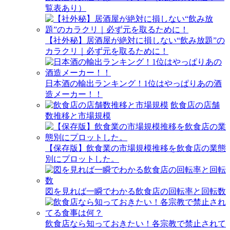
覧表あり）
【社外秘】居酒屋が絶対に損しない“飲み放題”の
カラクリ｜必ず元を取るために！
日本酒の輸出ランキング！1位はやっぱりあの酒
造メーカー！！
飲食店の店舗
数推移と市場規模
【保存版】飲食業の市場規模推移を飲食店の業態
別にプロットした。
図を見れば一瞬でわかる飲食店の回転率と回転数
飲食店なら知っておきたい！各宗教で禁止されて