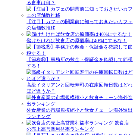
る食事は何？
【注目】カフェの開業前に知っておきたいカフェ
の店舗数推移
儲けたければ飲食店の原価率は40%にするな！
【節税⑧】事務所の敷金・保証金を確認して節税
する！
高級イタリアンと回転寿司の在庫回転日数はどれ
ほど違うか？
外食産業の市場規模縮小と飲食チェーン海外進出
ランキング
飲食店
の売上高営業利益率ランキング