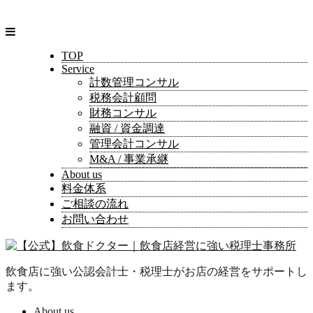
TOP
Service
計数管理コンサル
税務会計顧問
財務コンサル
融資 / 資金調達
管理会計コンサル
M&A / 事業承継
About us
料金体系
ご相談の流れ
お問い合わせ
飲食店に強い公認会計士・税理士がお店の経営をサポートし
ます。
About us