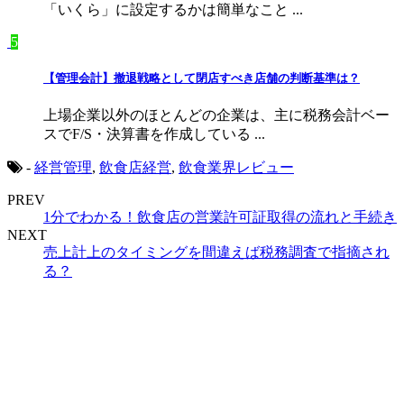
「いくら」に設定するかは簡単なこと ...
5
【管理会計】撤退戦略として閉店すべき店舗の判断基準は？
上場企業以外のほとんどの企業は、主に税務会計ベー
スでF/S・決算書を作成している ...
-
経営管理
,
飲食店経営
,
飲食業界レビュー
PREV
1分でわかる！飲食店の営業許可証取得の流れと手続き
NEXT
売上計上のタイミングを間違えば税務調査で指摘され
る？