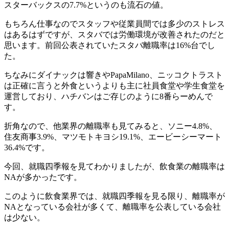
スターバックスの7.7%というのも流石の値。
もちろん仕事なのでスタッフや従業員間では多少のストレス
はあるはずですが、スタバでは労働環境が改善されたのだと
思います。前回公表されていたスタバ離職率は16%台でし
た。
ちなみにダイナックは響きやPapaMilano、ニッコクトラスト
は正確に言うと外食というよりも主に社員食堂や学生食堂を
運営しており、ハチバンはご存じのように8番らーめんで
す。
折角なので、他業界の離職率も見てみると、ソニー4.8%、
住友商事3.9%、マツモトキヨシ19.1%、エービーシーマート
36.4%です。
今回、就職四季報を見てわかりましたが、飲食業の離職率は
NAが多かったです。
このように飲食業界では、就職四季報を見る限り、離職率が
NAとなっている会社が多くて、離職率を公表している会社
は少ない。