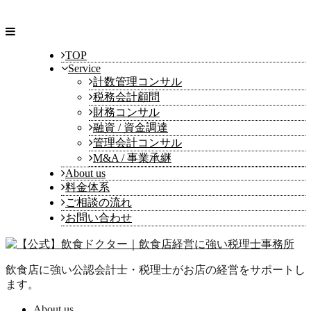
TOP
Service
計数管理コンサル
税務会計顧問
財務コンサル
融資 / 資金調達
管理会計コンサル
M&A / 事業承継
About us
料金体系
ご相談の流れ
お問い合わせ
飲食店に強い公認会計士・税理士がお店の経営をサポートし
ます。
About us