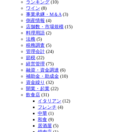
ランキング
(10)
ワイン
(8)
事業承継・M＆A
(3)
倒産情報
(4)
店舗数・市場規模
(15)
料理用語
(2)
法務
(5)
税務調査
(5)
管理会計
(24)
節税
(22)
経営管理
(75)
融資・資金調達
(6)
補助金・助成金
(10)
資金繰り
(32)
開業・起業
(22)
飲食店
(31)
イタリアン
(12)
フレンチ
(4)
中華
(1)
和食
(9)
居酒屋
(5)
焼肉店
(1)