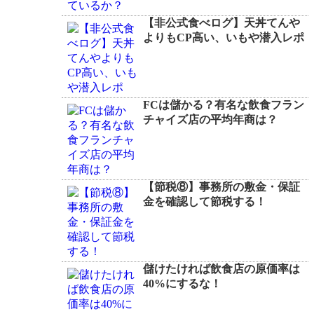
【非公式食べログ】天丼てんや
よりもCP高い、いもや潜入レポ
FCは儲かる？有名な飲食フラン
チャイズ店の平均年商は？
【節税⑧】事務所の敷金・保証
金を確認して節税する！
儲けたければ飲食店の原価率は
40%にするな！