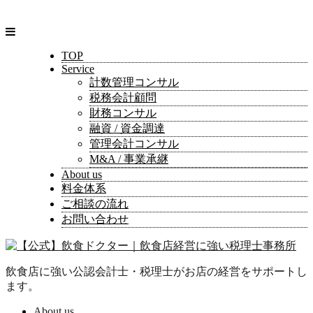
TOP
Service
計数管理コンサル
税務会計顧問
財務コンサル
融資 / 資金調達
管理会計コンサル
M&A / 事業承継
About us
料金体系
ご相談の流れ
お問い合わせ
飲食店に強い公認会計士・税理士がお店の経営をサポートし
ます。
About us