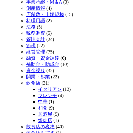
事業承継・M＆A
(3)
倒産情報
(4)
店舗数・市場規模
(15)
料理用語
(2)
法務
(5)
税務調査
(5)
管理会計
(24)
節税
(22)
経営管理
(75)
融資・資金調達
(6)
補助金・助成金
(10)
資金繰り
(32)
開業・起業
(22)
飲食店
(31)
イタリアン
(12)
フレンチ
(4)
中華
(1)
和食
(9)
居酒屋
(5)
焼肉店
(1)
飲食店の税務
(40)
飲食店を探す
(3)