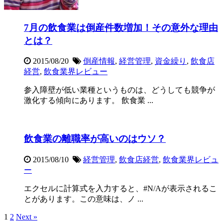
7月の飲食業は倒産件数増加！その意外な理由
とは？
2015/08/20
倒産情報
,
経営管理
,
資金繰り
,
飲食店
経営
,
飲食業界レビュー
参入障壁が低い業種というものは、どうしても競争が
激化する傾向にあります。 飲食業 ...
飲食業の離職率が高いのはウソ？
2015/08/10
経営管理
,
飲食店経営
,
飲食業界レビュ
ー
エクセルに計算式を入力すると、#N/Aが表示されるこ
とがあります。この意味は、ノ ...
1
2
Next »