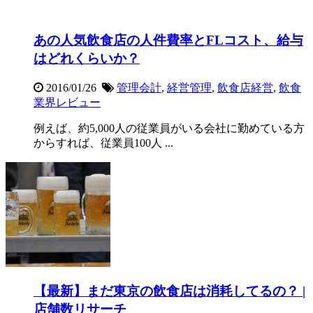
あの人気飲食店の人件費率とFLコスト、給与
はどれくらいか？
2016/01/26
管理会計
,
経営管理
,
飲食店経営
,
飲食
業界レビュー
例えば、約5,000人の従業員がいる会社に勤めている方
からすれば、従業員100人 ...
【最新】まだ東京の飲食店は消耗してるの？ |
店舗数リサーチ