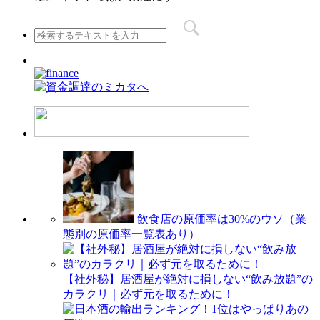
飲食店の原価率は30%のウソ（業
態別の原価率一覧表あり）
【社外秘】居酒屋が絶対に損しない“飲み放題”の
カラクリ｜必ず元を取るために！