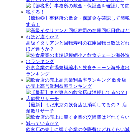
【節税⑧】事務所の敷金・保証金を確認して節税
する！
高級イタリアンと回転寿司の在庫回転日数はどれ
ほど違うか？
外食産業の市場規模縮小と飲食チェーン海外進出
ランキング
飲食店
の売上高営業利益率ランキング
【最新】まだ東京の飲食店は消耗してるの？ |店
舗数リサーチ
飲食店の売上に響く企業の交際費はどれくらい減