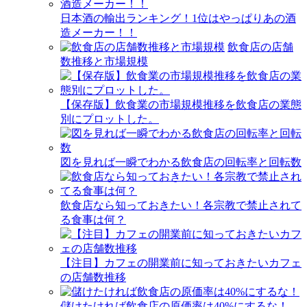
日本酒の輸出ランキング！1位はやっぱりあの酒
造メーカー！！
飲食店の店舗
数推移と市場規模
【保存版】飲食業の市場規模推移を飲食店の業態
別にプロットした。
図を見れば一瞬でわかる飲食店の回転率と回転数
飲食店なら知っておきたい！各宗教で禁止されて
る食事は何？
【注目】カフェの開業前に知っておきたいカフェ
の店舗数推移
儲けたければ飲食店の原価率は40%にするな！