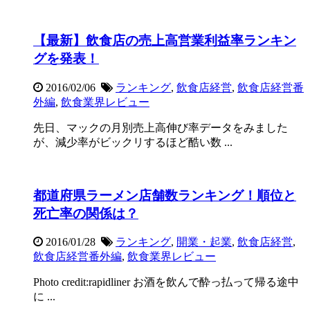
【最新】飲食店の売上高営業利益率ランキン
グを発表！
2016/02/06
ランキング
,
飲食店経営
,
飲食店経営番
外編
,
飲食業界レビュー
先日、マックの月別売上高伸び率データをみました
が、減少率がビックリするほど酷い数 ...
都道府県ラーメン店舗数ランキング！順位と
死亡率の関係は？
2016/01/28
ランキング
,
開業・起業
,
飲食店経営
,
飲食店経営番外編
,
飲食業界レビュー
Photo credit:rapidliner お酒を飲んで酔っ払って帰る途中
に ...