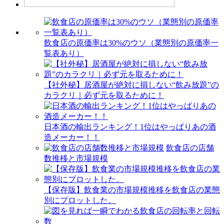
飲食店の原価率は30%のウソ（業態別の原価率一
覧表あり）
【社外秘】居酒屋が絶対に損しない“飲み放題”の
カラクリ｜必ず元を取るために！
日本酒の輸出ランキング！1位はやっぱりあの酒
造メーカー！！
飲食店の店舗
数推移と市場規模
【保存版】飲食業の市場規模推移を飲食店の業態
別にプロットした。