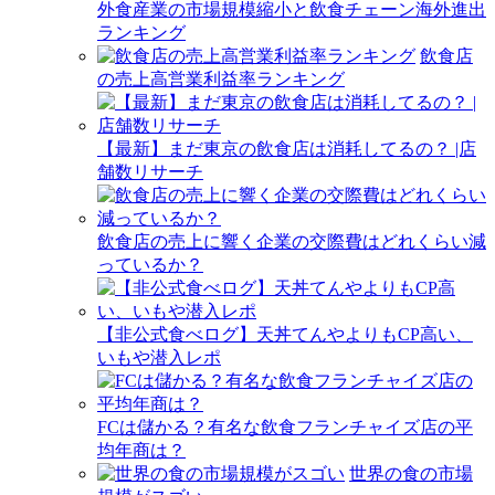
外食産業の市場規模縮小と飲食チェーン海外進出
ランキング
飲食店
の売上高営業利益率ランキング
【最新】まだ東京の飲食店は消耗してるの？ |店
舗数リサーチ
飲食店の売上に響く企業の交際費はどれくらい減
っているか？
【非公式食べログ】天丼てんやよりもCP高い、
いもや潜入レポ
FCは儲かる？有名な飲食フランチャイズ店の平
均年商は？
世界の食の市場