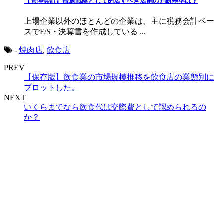
【管理会計】撤退戦略として閉店すべき店舗の判断基準は？
上場企業以外のほとんどの企業は、主に税務会計ベー
スでF/S・決算書を作成している ...
-
焼肉店
,
飲食店
PREV
【保存版】飲食業の市場規模推移を飲食店の業態別に
プロットした。
NEXT
いくらまでなら飲食代は交際費として認められるの
か？