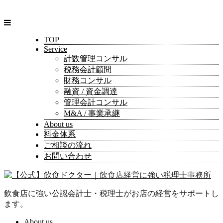
TOP
Service
計数管理コンサル
税務会計顧問
財務コンサル
融資 / 資金調達
管理会計コンサル
M&A / 事業承継
About us
料金体系
ご相談の流れ
お問い合わせ
飲食店に強い公認会計士・税理士がお店の経営をサポートし
ます。
About us