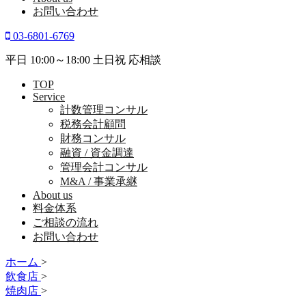
お問い合わせ
03-6801-6769
平日 10:00～18:00 土日祝 応相談
TOP
Service
計数管理コンサル
税務会計顧問
財務コンサル
融資 / 資金調達
管理会計コンサル
M&A / 事業承継
About us
料金体系
ご相談の流れ
お問い合わせ
ホーム
>
飲食店
>
焼肉店
>