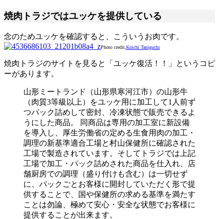
焼肉トラジではユッケを提供している
念のためユッケを確認すると、こういうお肉です。
Photo credit,
Koichi Taniguchi
焼肉トラジのサイトを見ると「ユッケ復活！！」というコピ
ーがあります。
山形ミートランド（山形県寒河江市）の山形牛
（肉質3等級以上）をユッケ用に加工して1人前ず
つパック詰めして密封、冷凍状態で販売できるよ
うにした商品。 同商品は専用の加工室に新設備
を導入し、厚生労働省の定める生食用肉の加工・
調理の新基準適合工場と村山保健所に確認された
工場で製造されています。そしてトラジでは上記
工場で加工・パック詰めされた商品を仕入れ、店
舗厨房での調理（盛り付けも含む）は一切せず
に、パックごとお客様に開封していただく形で提
供することで、国や保健所の求める基準を満たす
ことは勿論、極めて安心・安全な状態でお客様に
提供することが出来ます。