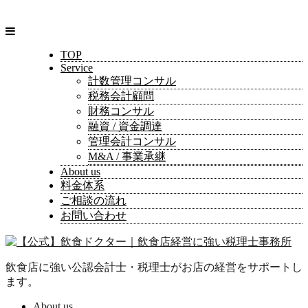
TOP
Service
計数管理コンサル
税務会計顧問
財務コンサル
融資 / 資金調達
管理会計コンサル
M&A / 事業承継
About us
料金体系
ご相談の流れ
お問い合わせ
飲食店に強い公認会計士・税理士がお店の経営をサポートし
ます。
About us