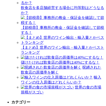
飲食店を多店舗経営する場合に均等割はどうなる
か？
【節税⑧】事務所の敷金・保証金を確認して節税
する！
【まとめ】世界のワイン輸出・輸入量とかベスト
ランキング
儲けたければ飲食店の原価率は40%にするな！
呪縛された
飲食店の原価率を解く
輸入
ワインの仕入原価はどれくらいか？
世界の食の市場
規模がスゴい
カテゴリー