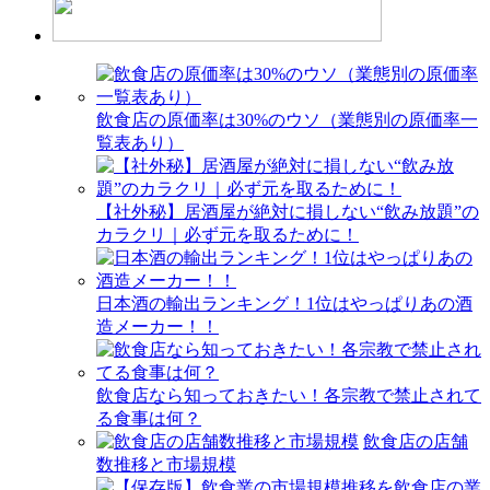
飲食店の原価率は30%のウソ（業態別の原価率一
覧表あり）
【社外秘】居酒屋が絶対に損しない“飲み放題”の
カラクリ｜必ず元を取るために！
日本酒の輸出ランキング！1位はやっぱりあの酒
造メーカー！！
飲食店なら知っておきたい！各宗教で禁止されて
る食事は何？
飲食店の店舗
数推移と市場規模