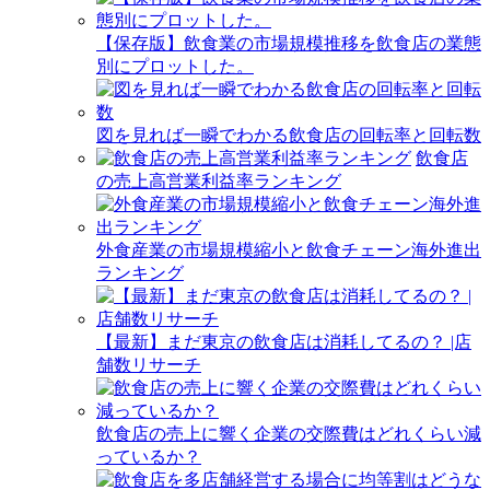
【保存版】飲食業の市場規模推移を飲食店の業態
別にプロットした。
図を見れば一瞬でわかる飲食店の回転率と回転数
飲食店
の売上高営業利益率ランキング
外食産業の市場規模縮小と飲食チェーン海外進出
ランキング
【最新】まだ東京の飲食店は消耗してるの？ |店
舗数リサーチ
飲食店の売上に響く企業の交際費はどれくらい減
っているか？