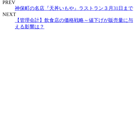
PREV
神保町の名店『天丼いもや』ラストラン３月31日まで
NEXT
【管理会計】飲食店の価格戦略～値下げが販売量に与
える影響は？