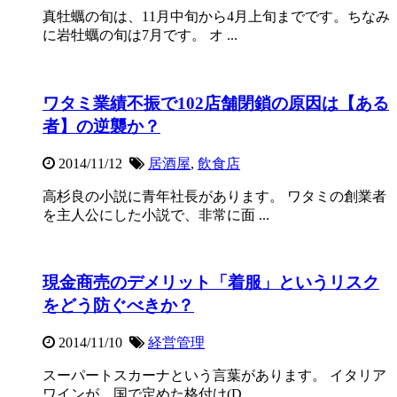
真牡蠣の旬は、11月中旬から4月上旬までです。ちなみ
に岩牡蠣の旬は7月です。 オ ...
ワタミ業績不振で102店舗閉鎖の原因は【ある
者】の逆襲か？
2014/11/12
居酒屋
,
飲食店
高杉良の小説に青年社長があります。 ワタミの創業者
を主人公にした小説で、非常に面 ...
現金商売のデメリット「着服」というリスク
をどう防ぐべきか？
2014/11/10
経営管理
スーパートスカーナという言葉があります。 イタリア
ワインが、国で定めた格付け(D ...