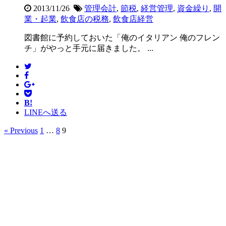
2013/11/26
管理会計
,
節税
,
経営管理
,
資金繰り
,
開
業・起業
,
飲食店の税務
,
飲食店経営
図書館に予約しておいた「俺のイタリアン 俺のフレン
チ」がやっと手元に届きました。 ...
B!
LINEへ送る
« Previous
1
…
8
9