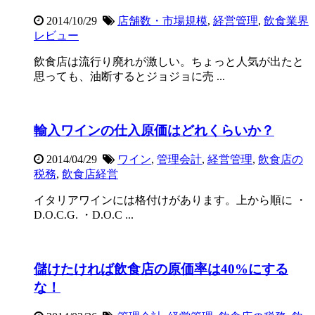
2014/10/29
店舗数・市場規模
,
経営管理
,
飲食業界
レビュー
飲食店は流行り廃れが激しい。ちょっと人気が出たと
思っても、油断するとジョジョに売 ...
輸入ワインの仕入原価はどれくらいか？
2014/04/29
ワイン
,
管理会計
,
経営管理
,
飲食店の
税務
,
飲食店経営
イタリアワインには格付けがあります。上から順に ・
D.O.C.G. ・D.O.C ...
儲けたければ飲食店の原価率は40%にする
な！