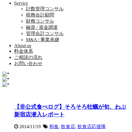
Service
計数管理コンサル
税務会計顧問
財務コンサル
融資 / 資金調達
管理会計コンサル
M&A / 事業承継
About us
料金体系
ご相談の流れ
お問い合わせ
【非公式食べログ】そろそろ牡蠣が旬、わぶ
新宿店潜入レポート
2014/11/19
和食
,
飲食店
,
飲食店応援隊