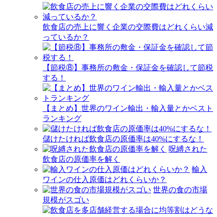
飲食店の売上に響く企業の交際費はどれくらい減
っているか？
【節税⑧】事務所の敷金・保証金を確認して節税
する！
【まとめ】世界のワイン輸出・輸入量とかベスト
ランキング
儲けたければ飲食店の原価率は40%にするな！
呪縛された
飲食店の原価率を解く
輸入
ワインの仕入原価はどれくらいか？
世界の食の市場
規模がスゴい