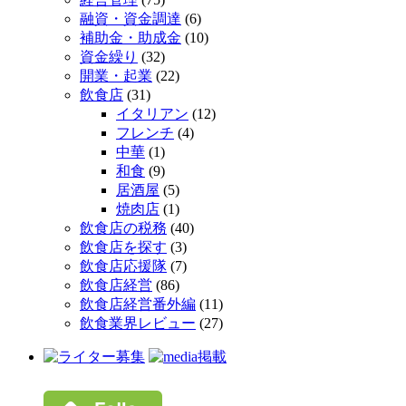
融資・資金調達
(6)
補助金・助成金
(10)
資金繰り
(32)
開業・起業
(22)
飲食店
(31)
イタリアン
(12)
フレンチ
(4)
中華
(1)
和食
(9)
居酒屋
(5)
焼肉店
(1)
飲食店の税務
(40)
飲食店を探す
(3)
飲食店応援隊
(7)
飲食店経営
(86)
飲食店経営番外編
(11)
飲食業界レビュー
(27)