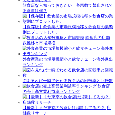
飲食店なら知っておきたい！各宗教で禁止されて
る食事は何？
【保存版】飲食業の市場規模推移を飲食店の業態
別にプロットした。
飲食店の店舗
数推移と市場規模
外食産業の市場規模縮小と飲食チェーン海外進出
ランキング
図を見れば一瞬でわかる飲食店の回転率と回転数
飲食店
の売上高営業利益率ランキング
【最新】まだ東京の飲食店は消耗してるの？ |店
舗数リサーチ