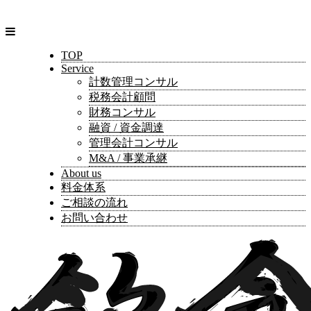
TOP
Service
計数管理コンサル
税務会計顧問
財務コンサル
融資 / 資金調達
管理会計コンサル
M&A / 事業承継
About us
料金体系
ご相談の流れ
お問い合わせ