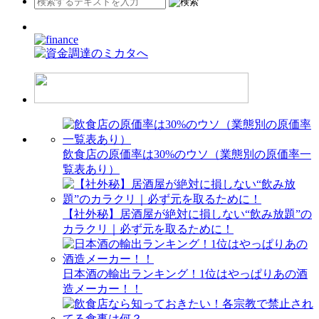
飲食店の原価率は30%のウソ（業態別の原価率一
覧表あり）
【社外秘】居酒屋が絶対に損しない“飲み放題”の
カラクリ｜必ず元を取るために！
日本酒の輸出ランキング！1位はやっぱりあの酒
造メーカー！！