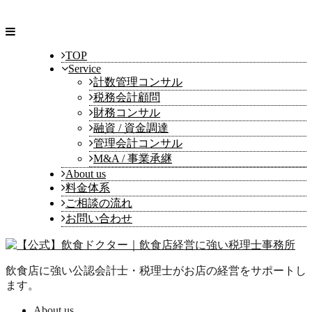
TOP
Service
計数管理コンサル
税務会計顧問
財務コンサル
融資 / 資金調達
管理会計コンサル
M&A / 事業承継
About us
料金体系
ご相談の流れ
お問い合わせ
飲食店に強い公認会計士・税理士がお店の経営をサポートし
ます。
About us