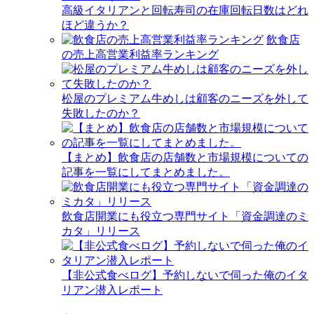
高級イタリアンと回転寿司の在庫回転日数はどれ
ほど違うか？
飲食店
の売上高営業利益率ランキング
松屋のプレミアム牛めしは顧客のニーズを外して
失敗したのか？
【まとめ】飲食店の店舗数と市場規模についての
記事を一覧にしてまとめました。
飲食店開業にも役立つ専門サイト「資金調達のミ
カタ」リリース
【非公式食べログ】予約しないで伺った俺のイタ
リアン潜入レポート