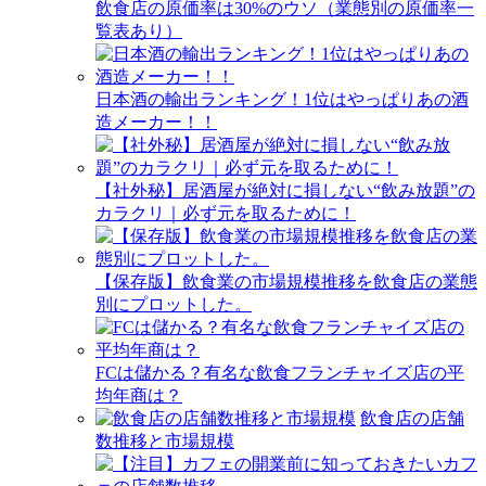
飲食店の原価率は30%のウソ（業態別の原価率一
覧表あり）
日本酒の輸出ランキング！1位はやっぱりあの酒
造メーカー！！
【社外秘】居酒屋が絶対に損しない“飲み放題”の
カラクリ｜必ず元を取るために！
【保存版】飲食業の市場規模推移を飲食店の業態
別にプロットした。
FCは儲かる？有名な飲食フランチャイズ店の平
均年商は？
飲食店の店舗
数推移と市場規模