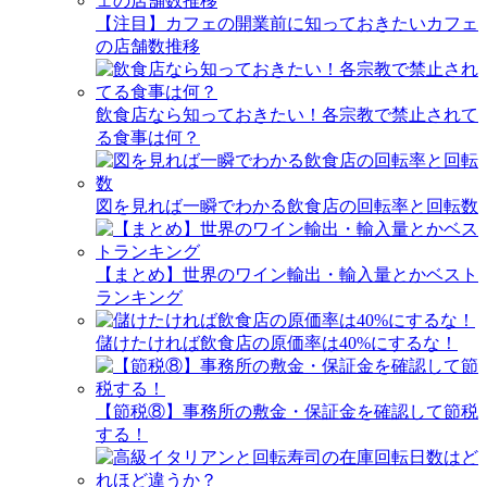
【注目】カフェの開業前に知っておきたいカフェ
の店舗数推移
飲食店なら知っておきたい！各宗教で禁止されて
る食事は何？
図を見れば一瞬でわかる飲食店の回転率と回転数
【まとめ】世界のワイン輸出・輸入量とかベスト
ランキング
儲けたければ飲食店の原価率は40%にするな！
【節税⑧】事務所の敷金・保証金を確認して節税
する！