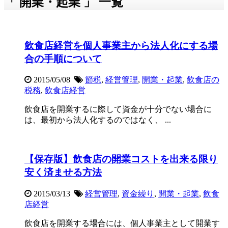
「 開業・起業 」 一覧
飲食店経営を個人事業主から法人化にする場
合の手順について
2015/05/08
節税
,
経営管理
,
開業・起業
,
飲食店の
税務
,
飲食店経営
飲食店を開業するに際して資金が十分でない場合に
は、最初から法人化するのではなく、 ...
【保存版】飲食店の開業コストを出来る限り
安く済ませる方法
2015/03/13
経営管理
,
資金繰り
,
開業・起業
,
飲食
店経営
飲食店を開業する場合には、個人事業主として開業す