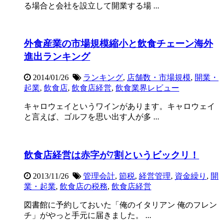
る場合と会社を設立して開業する場 ...
外食産業の市場規模縮小と飲食チェーン海外
進出ランキング
2014/01/26
ランキング
,
店舗数・市場規模
,
開業・
起業
,
飲食店
,
飲食店経営
,
飲食業界レビュー
キャロウェイというワインがあります。キャロウェイ
と言えば、ゴルフを思い出す人が多 ...
飲食店経営は赤字が7割というビックリ！
2013/11/26
管理会計
,
節税
,
経営管理
,
資金繰り
,
開
業・起業
,
飲食店の税務
,
飲食店経営
図書館に予約しておいた「俺のイタリアン 俺のフレン
チ」がやっと手元に届きました。 ...