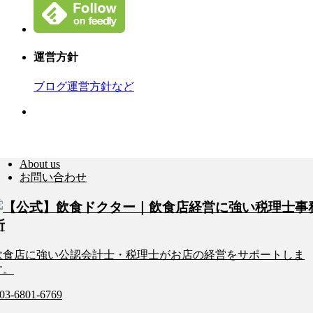
運営方針
ブログ運営方針など
About us
お問い合わせ
飲食店に強い公認会計士・税理士がお店の経営をサポートしま
す。
03-6801-6769