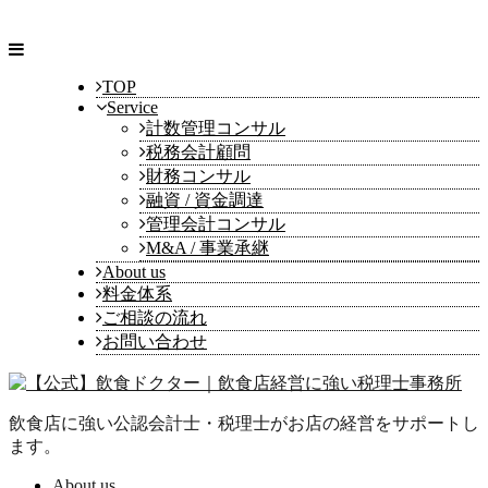
TOP
Service
計数管理コンサル
税務会計顧問
財務コンサル
融資 / 資金調達
管理会計コンサル
M&A / 事業承継
About us
料金体系
ご相談の流れ
お問い合わせ
飲食店に強い公認会計士・税理士がお店の経営をサポートし
ます。
About us