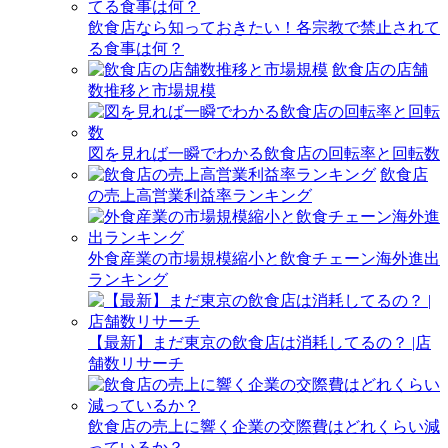
飲食店なら知っておきたい！各宗教で禁止されて
る食事は何？
飲食店の店舗
数推移と市場規模
図を見れば一瞬でわかる飲食店の回転率と回転数
飲食店
の売上高営業利益率ランキング
外食産業の市場規模縮小と飲食チェーン海外進出
ランキング
【最新】まだ東京の飲食店は消耗してるの？ |店
舗数リサーチ
飲食店の売上に響く企業の交際費はどれくらい減
っているか？