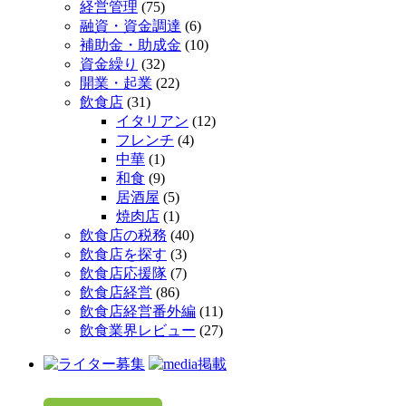
経営管理
(75)
融資・資金調達
(6)
補助金・助成金
(10)
資金繰り
(32)
開業・起業
(22)
飲食店
(31)
イタリアン
(12)
フレンチ
(4)
中華
(1)
和食
(9)
居酒屋
(5)
焼肉店
(1)
飲食店の税務
(40)
飲食店を探す
(3)
飲食店応援隊
(7)
飲食店経営
(86)
飲食店経営番外編
(11)
飲食業界レビュー
(27)