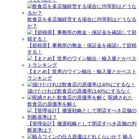
飲食店を多店舗経営する場合に均等割はどうなる
か？
【節税⑧】事務所の敷金・保証金を確認して節税
する！
【まとめ】世界のワイン輸出・輸入量とかベスト
ランキング
儲けたければ飲食店の原価率は40%にするな！
呪縛された
飲食店の原価率を解く
【管理会計】撤退戦略として閉店すべき店舗の判
断基準は？
輸入