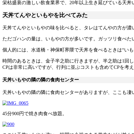
栄枯盛衰の激しい飲食業界で、20年以上生き延びている天丼
天丼てんやといもやを比べてみた
天丼てんやといもやの味を比べると、タレはてんやの方が濃
ただゴハンの量は、いもやの方が多いです。ガッツリ食べた
個人的には、水道橋・神保町界隈で天丼を食べるときは“いも
時間のあるときは、金子半之助に行きますが、半之助は1回
CPは非常に高いですが、行列に並ぶコストも含めてCPを考
天丼いもやの隣の隣の食肉センター
天丼いもやの隣の隣に食肉センターがありますが、ここも凄
45分900円で焼き肉食べ放題。