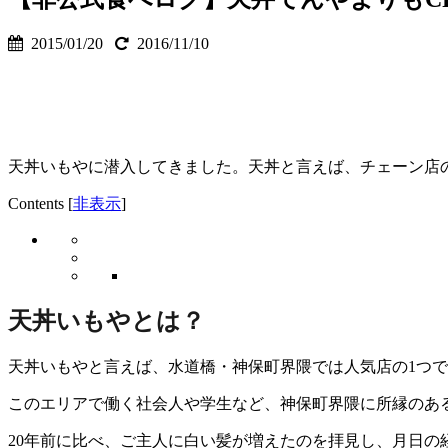
2015/01/20
2016/11/10
天丼いもやに潜入してきました。天丼と言えば、チェーン店
Contents
[
非表示
]
天丼いもやとは？
天丼いもやと言えば、水道橋・神保町界隈では人気店の1つで
このエリアで働く社会人や学生など、神保町界隈に所縁のあ
20年前に比べ、ご主人に白い髪が増えたのを拝見し、月日の