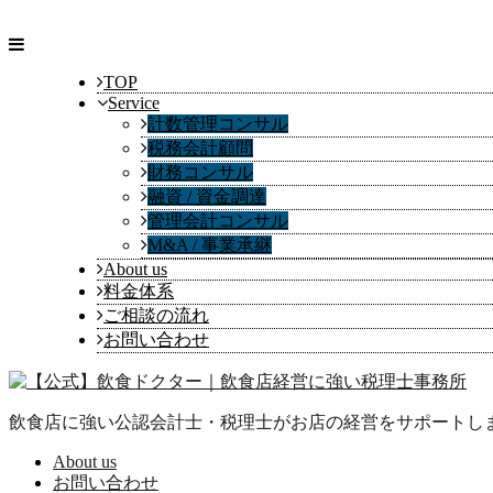
TOP
Service
計数管理コンサル
税務会計顧問
財務コンサル
融資 / 資金調達
管理会計コンサル
M&A / 事業承継
About us
料金体系
ご相談の流れ
お問い合わせ
飲食店に強い公認会計士・税理士がお店の経営をサポートし
About us
お問い合わせ