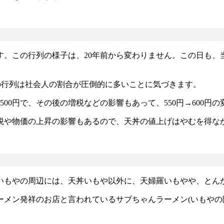
。この行列の様子は、20年前から変わりません。この日も、当
の行列は社会人の割合が圧倒的に多いことに気づきます。
500円で、その後の増税などの影響もあって、550円→600円
税や物価の上昇の影響もあるので、天丼の値上げはやむを得な
いもやの周辺には、天丼いもや以外に、天婦羅いもやや、とん
メン発祥のお店と言われているサブちゃんラーメン(いもやの隣