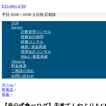
03-6801-6769
平日 10:00～18:00 土日祝 応相談
TOP
Service
計数管理コンサル
税務会計顧問
財務コンサル
融資 / 資金調達
管理会計コンサル
M&A / 事業承継
About us
料金体系
ご相談の流れ
お問い合わせ
ホーム
>
飲食店
>
和食
>
【非公式食べログ】天丼てんやよりもC